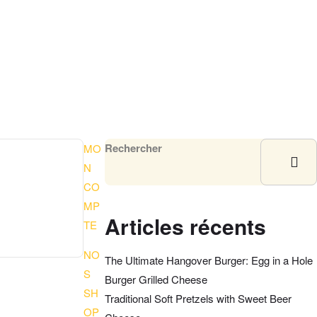
Rechercher
MO
N
CO
MP
Articles récents
TE
NO
The Ultimate Hangover Burger: Egg in a Hole
S
Burger Grilled Cheese
SH
Traditional Soft Pretzels with Sweet Beer
OP