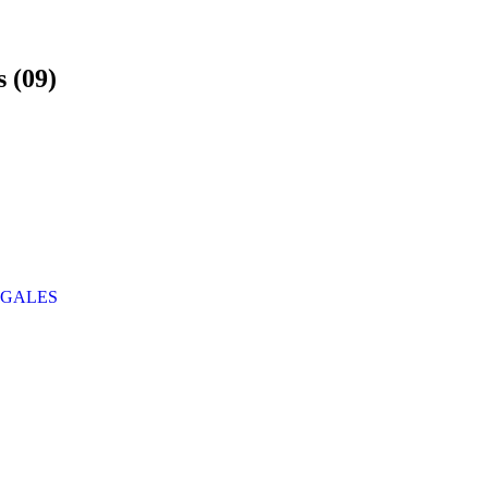
s (09)
ÉGALES