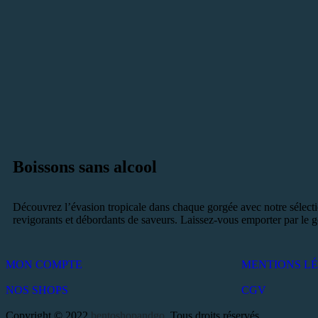
Boissons sans alcool
Découvrez l’évasion tropicale dans chaque gorgée avec notre sélection
revigorants et débordants de saveurs. Laissez-vous emporter par le go
MON COMPTE
MENTIONS L
NOS SHOPS
CGV
Copyright © 2022
bentoshopandgo
. Tous droits réservés.