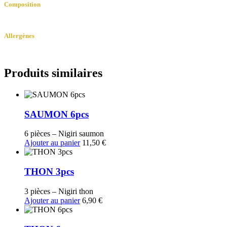
-
Composition
AVOCAT
Thon, avocat, feuille d’algue, riz et graines de sésames.
Allergènes
Poisson, sésame.
Produits similaires
SAUMON 6pcs
6 pièces – Nigiri saumon
Ajouter au panier
11,50
€
THON 3pcs
3 pièces – Nigiri thon
Ajouter au panier
6,90
€