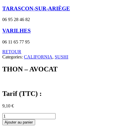
TARASCON-SUR-ARIÈGE
06 95 28 46 82
VARILHES
06 11 65 77 95
RETOUR
Categories:
CALIFORNIA
,
SUSHI
THON – AVOCAT
Tarif (TTC) :
9,10
€
quantité
de
Ajouter au panier
THON