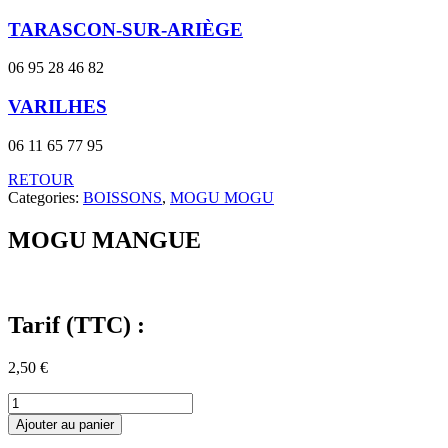
TARASCON-SUR-ARIÈGE
06 95 28 46 82
VARILHES
06 11 65 77 95
RETOUR
Categories:
BOISSONS
,
MOGU MOGU
MOGU MANGUE
Tarif (TTC) :
2,50
€
quantité
de
Ajouter au panier
MOGU