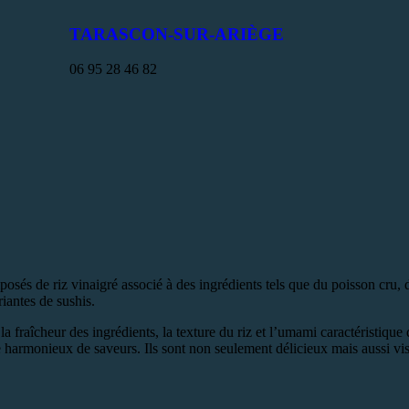
TARASCON-SUR-ARIÈGE
06 95 28 46 82
és de riz vinaigré associé à des ingrédients tels que du poisson cru, d
riantes de sushis.
 la fraîcheur des ingrédients, la texture du riz et l’umami caractéristiq
harmonieux de saveurs. Ils sont non seulement délicieux mais aussi visuel