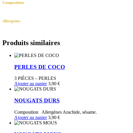
COCO
Composition
PANDAN
Farine, lait, sucre, pandan, mascarpone, crème coco.
Allergènes
Lait, oeuf.
Produits similaires
PERLES DE COCO
3 PIÈCES – PERLES
Ajouter au panier
3,90
€
NOUGATS DURS
Composition Allergènes Arachide, sésame.
Ajouter au panier
3,90
€